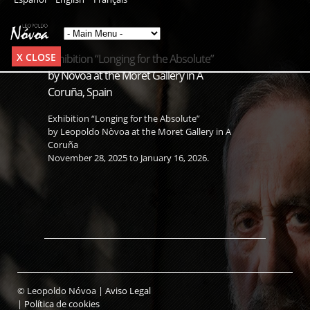
X CLOSE
Exhibition “Longing for the Absolute”
by Nòvoa at the Moret Gallery in A
Coruña, Spain
Exhibition “Longing for the Absolute”
by Leopoldo Nòvoa at the Moret Gallery in A
Coruña
November 28, 2025 to January 16, 2026.
© Leopoldo Nóvoa |
Aviso Legal
|
Política de cookies