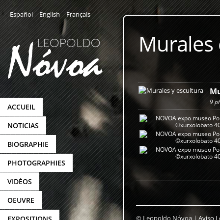
Español
English
Français
Murales 
Mu
9 p
ACCUEIL
NOTICIAS
BIOGRAPHIE
PHOTOGRAPHIES
VIDÉOS
OEUVRE
© Leopoldo Nóvoa |
Aviso L
EXPOSITIONS