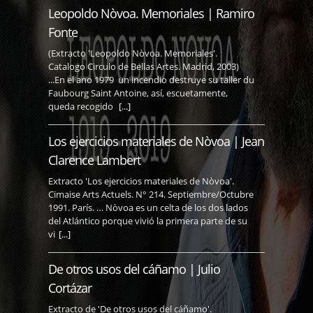
Leopoldo Nòvoa. Memoriales | Ramiro
Fonte
(Extracto 'Leopoldo Nòvoa. Memoriales'.
Catalogo Circulo de Bellas Artes. Madrid, 2003)
...En el ano 1979 un incendio destruye su taller du
Faubourg Saint Antoine, así, escuetamente,
queda recogido
[...]
Los ejercicios materiales de Nòvoa | Jean
Clarence Lambert
Extracto 'Los ejercicios materiales de Nòvoa'.
Cimaise Arts Actuels. N° 214. Septiembre/Octubre
1991. París. … Nòvoa es un celta de los dos lados
del Atlántico porque vivió la primera parte de su
vi
[...]
De otros usos del cáñamo | Julio
Cortázar
Extracto de 'De otros usos del cáñamo'.