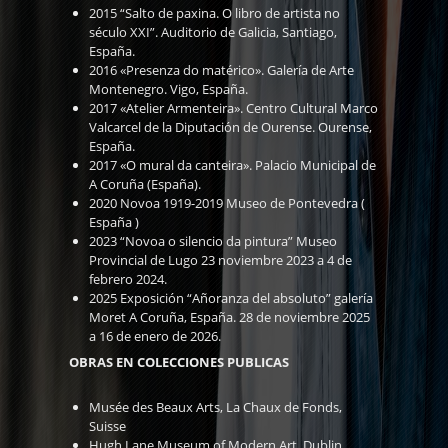
2015 “Salto de paxina. O libro de artista no
século XXI”. Auditorio de Galicia, Santiago,
España.
2016 «Presenza do matérico». Galería de Arte
Montenegro. Vigo, España.
2017 «Atelier Armenteira». Centro Cultural Marco
Valcarcel de la Diputación de Ourense. Ourense,
España.
2017 «O mural da canteira». Palacio Municipal de
A Coruña (España).
2020 Novoa 1919-2019 Museo de Pontevedra (
España )
2023 “Novoa o silencio da pintura” Museo
Provincial de Lugo 23 noviembre 2023 a 4 de
febrero 2024.
2025 Exposición “Añoranza del absoluto” galería
Moret A Coruña, España. 28 de noviembre 2025
a 16 de enero de 2026.
OBRAS EN COLECCIONES PUBLICAS
Musée des Beaux Arts, La Chaux de Fonds,
Suisse
Hugh Lane Museum of Modern Art, Dublin,