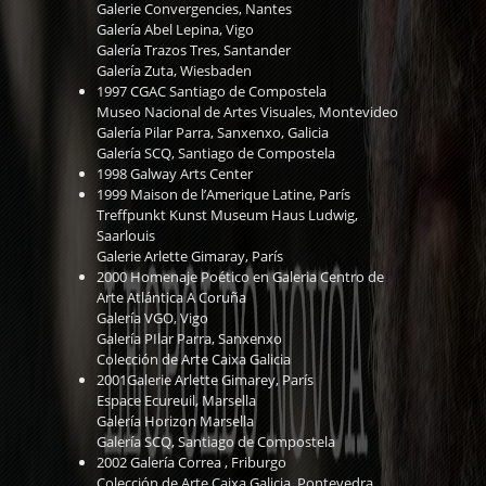
Galerie Convergencies, Nantes
Galería Abel Lepina, Vigo
Galería Trazos Tres, Santander
Galería Zuta, Wiesbaden
1997 CGAC Santiago de Compostela
Museo Nacional de Artes Visuales, Montevideo
Galería Pilar Parra, Sanxenxo, Galicia
Galería SCQ, Santiago de Compostela
1998 Galway Arts Center
1999 Maison de l’Amerique Latine, París
Treffpunkt Kunst Museum Haus Ludwig,
Saarlouis
Galerie Arlette Gimaray, París
2000 Homenaje Poético en Galeria Centro de
Arte Atlántica A Coruña
Galería VGO, Vigo
Galería PIlar Parra, Sanxenxo
Colección de Arte Caixa Galicia
2001Galerie Arlette Gimarey, París
Espace Ecureuil, Marsella
Galería Horizon Marsella
Galería SCQ, Santiago de Compostela
2002 Galería Correa , Friburgo
Colección de Arte Caixa Galicia, Pontevedra