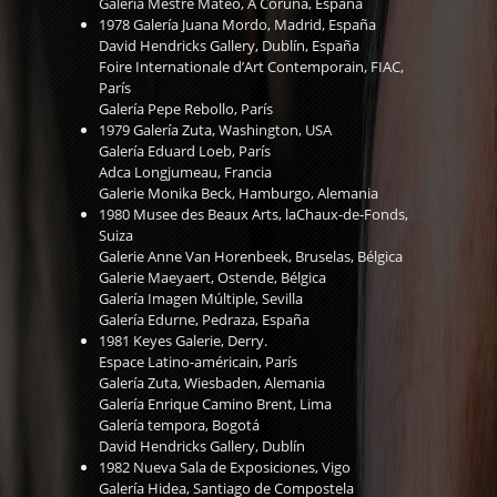
Galería Mestre Mateo, A Coruña, España
1978 Galería Juana Mordo, Madrid, España
David Hendricks Gallery, Dublín, España
Foire Internationale d’Art Contemporain, FIAC,
París
Galería Pepe Rebollo, París
1979 Galería Zuta, Washington, USA
Galería Eduard Loeb, París
Adca Longjumeau, Francia
Galerie Monika Beck, Hamburgo, Alemania
1980 Musee des Beaux Arts, laChaux-de-Fonds,
Suiza
Galerie Anne Van Horenbeek, Bruselas, Bélgica
Galerie Maeyaert, Ostende, Bélgica
Galería Imagen Múltiple, Sevilla
Galería Edurne, Pedraza, España
1981 Keyes Galerie, Derry.
Espace Latino-américain, París
Galería Zuta, Wiesbaden, Alemania
Galería Enrique Camino Brent, Lima
Galería tempora, Bogotá
David Hendricks Gallery, Dublín
1982 Nueva Sala de Exposiciones, Vigo
Galería Hidea, Santiago de Compostela