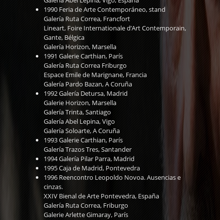
Galería Abel Lepina, Vigo, España
1990 Feria de Arte Contemporáneo, stand
Galería Ruta Correa, Francfort
Lineart, Foire Internationale d’Art Contemporain,
Gante, Bélgica
Galería Horizon, Marsella
1991 Galerie Carthian, París
Galería Ruta Correa Friburgo
Espace Emile de Marignane, Francia
Galería Pardo Bazan, A Coruña
1992 Galería Detursa, Madrid
Galerie Horizon, Marsella
Galería Trinta, Santiago
Galería Abel Lepina, Vigo
Galería Soloarte, A Coruña
1993 Galerie Carthian, París
Galería Trazos Tres, Santander
1994 Galería Pilar Parra, Madrid
1995 Caja de Madrid, Pontevedra
1996 Reencontro Leopoldo Novoa. Ausencias e
cinzas.
XXIV Bienal de Arte Pontevedra, España
Galería Ruta Correa, Friburgo
Galerie Arlette Gimaray, París