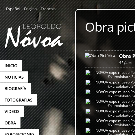
Español
English
Français
Obra pic
Obra P
41 fotos
INICIO
NOTICIAS
BIOGRAFÍA
FOTOGRAFÍAS
VIDEOS
OBRA
EXPOSICIONES